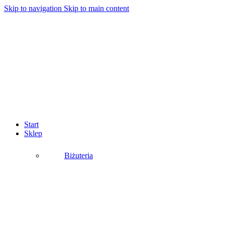
Skip to navigation
Skip to main content
Start
Sklep
Biżuteria
Podkategorie:
Bransoletki
Broszki
Klipsy
Komplety
Naszyjniki
Pierścionki