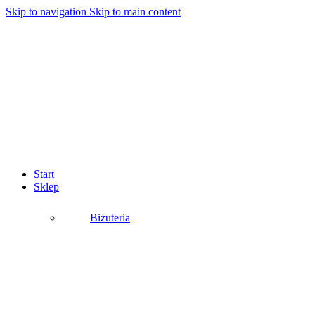
Skip to navigation
Skip to main content
Start
Sklep
Biżuteria
Podkategorie:
Bransoletki
Broszki
Klipsy
Komplety
Naszyjniki
Pierścionki