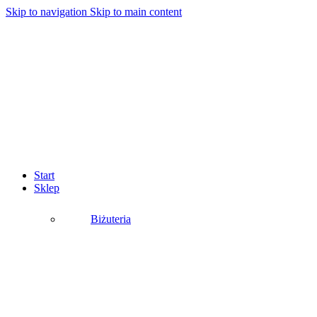
Skip to navigation
Skip to main content
Start
Sklep
Biżuteria
Podkategorie:
Bransoletki
Broszki
Klipsy
Komplety
Naszyjniki
Pierścionki